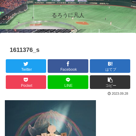
るろうに凡人
1611376_s
Twitter
Facebook
はてブ
Pocket
LINE
コピー
2023.09.28